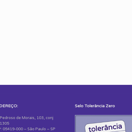
DEREÇO:
Selo Tolerância Zero
 Pedroso de Morais, 103, conj
1305
: 05419-000 – São Paulo – SP