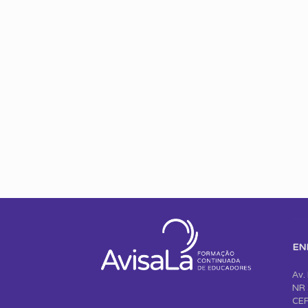
EN
Av.
NR 
CEP