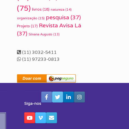
(75)
livros
(18)
natureza
(14)
pesquisa
(37)
organização
(15)
Revista Avisa Lá
Projeto
(17)
(37)
Silvana Augusto
(13)
(11) 3032-5411
(11) 97233-0813
Siga-nos