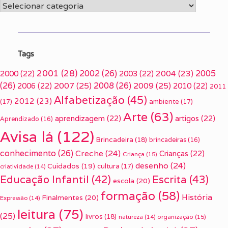
Categorias
Tags
2001
(28)
2002
(26)
2005
2000
(22)
2003
(22)
2004
(23)
(26)
2007
(25)
2008
(26)
2009
(25)
2006
(22)
2010
(22)
2011
Alfabetização
(45)
2012
(23)
(17)
ambiente
(17)
Arte
(63)
aprendizagem
(22)
artigos
(22)
Aprendizado
(16)
Avisa lá
(122)
Brincadeira
(18)
brincadeiras
(16)
conhecimento
(26)
Creche
(24)
Crianças
(22)
Criança
(15)
desenho
(24)
Cuidados
(19)
cultura
(17)
criatividade
(14)
Escrita
(43)
Educação Infantil
(42)
escola
(20)
formação
(58)
História
Finalmentes
(20)
Expressão
(14)
leitura
(75)
(25)
livros
(18)
organização
(15)
natureza
(14)