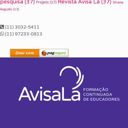
pesquisa
(37)
Revista Avisa Lá
(37)
Projeto
(17)
Silvana
Augusto
(13)
(11) 3032-5411
(11) 97233-0813