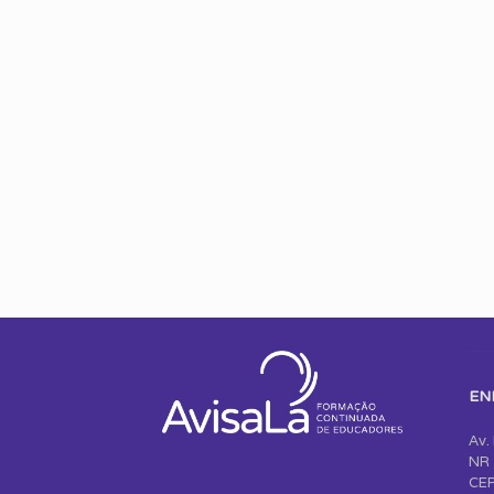
EN
Av.
NR 
CEP