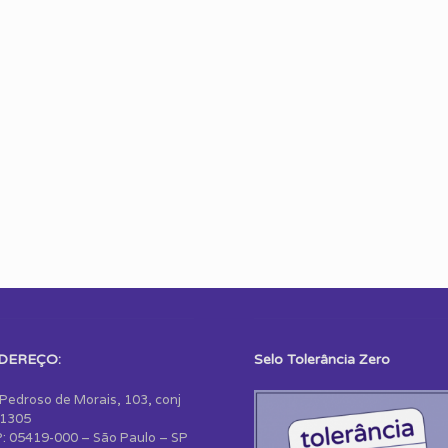
DEREÇO:
Selo Tolerância Zero
 Pedroso de Morais, 103, conj
1305
: 05419-000 – São Paulo – SP