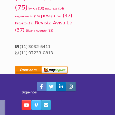
(75)
livros
(18)
natureza
(14)
pesquisa
(37)
organização
(15)
Revista Avisa Lá
Projeto
(17)
(37)
Silvana Augusto
(13)
(11) 3032-5411
(11) 97233-0813
Siga-nos