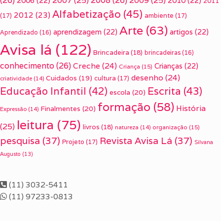
(26)
2007
(25)
2008
(26)
2009
(25)
2006
(22)
2010
(22)
2011
Alfabetização
(45)
2012
(23)
(17)
ambiente
(17)
Arte
(63)
aprendizagem
(22)
artigos
(22)
Aprendizado
(16)
Avisa lá
(122)
Brincadeira
(18)
brincadeiras
(16)
conhecimento
(26)
Creche
(24)
Crianças
(22)
Criança
(15)
desenho
(24)
Cuidados
(19)
cultura
(17)
criatividade
(14)
Escrita
(43)
Educação Infantil
(42)
escola
(20)
formação
(58)
História
Finalmentes
(20)
Expressão
(14)
leitura
(75)
(25)
livros
(18)
organização
(15)
natureza
(14)
pesquisa
(37)
Revista Avisa Lá
(37)
Projeto
(17)
Silvana
Augusto
(13)
(11) 3032-5411
(11) 97233-0813