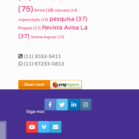
(75)
livros
(18)
natureza
(14)
pesquisa
(37)
organização
(15)
Revista Avisa Lá
Projeto
(17)
(37)
Silvana Augusto
(13)
(11) 3032-5411
(11) 97233-0813
Siga-nos