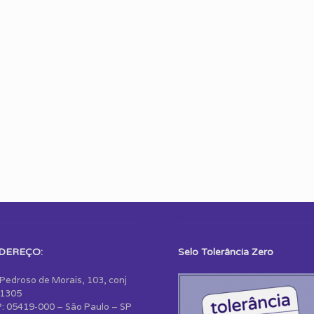
DEREÇO:
Selo Tolerância Zero
 Pedroso de Morais, 103, conj
1305
: 05419-000 – São Paulo – SP