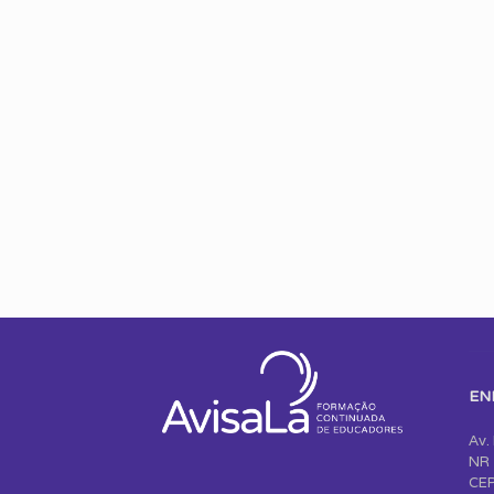
EN
Av.
NR 
CEP