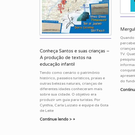
Mergul
Quando o
percebe
crianças
Conheça Santos e suas crianças –
TV. Quat
A produção de textos na
pesquis
educação infantil
informaç
conquis
Tendo como cenário o patrimônio
apresent
histórico, passeios turísticos, praias e
do fundo
outras belezas naturais, crianças de
diferentes idades conheceram mais
Continu
sobre sua cidade. O objetivo era
produzir um guia para turistas. Por
Cynthia, Carla Luizato e equipe da Gota
de Leite
Continue lendo >