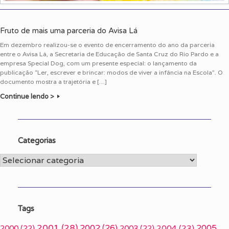
Fruto de mais uma parceria do Avisa Lá
Em dezembro realizou-se o evento de encerramento do ano da parceria
entre o Avisa Lá, a Secretaria de Educação de Santa Cruz do Rio Pardo e a
empresa Special Dog, com um presente especial: o lançamento da
publicação “Ler, escrever e brincar: modos de viver a infância na Escola”. O
documento mostra a trajetória e […]
Continue lendo >
Categorias
Categorias
Tags
2001
(28)
2002
(26)
2005
2000
(22)
2003
(22)
2004
(23)