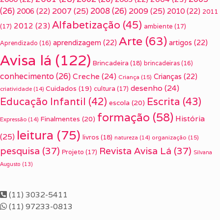
(26)
2007
(25)
2008
(26)
2009
(25)
2006
(22)
2010
(22)
2011
Alfabetização
(45)
2012
(23)
(17)
ambiente
(17)
Arte
(63)
aprendizagem
(22)
artigos
(22)
Aprendizado
(16)
Avisa lá
(122)
Brincadeira
(18)
brincadeiras
(16)
conhecimento
(26)
Creche
(24)
Crianças
(22)
Criança
(15)
desenho
(24)
Cuidados
(19)
cultura
(17)
criatividade
(14)
Escrita
(43)
Educação Infantil
(42)
escola
(20)
formação
(58)
História
Finalmentes
(20)
Expressão
(14)
leitura
(75)
(25)
livros
(18)
organização
(15)
natureza
(14)
pesquisa
(37)
Revista Avisa Lá
(37)
Projeto
(17)
Silvana
Augusto
(13)
(11) 3032-5411
(11) 97233-0813