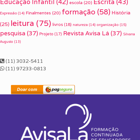
Escrita
(43)
Educação Infantil
(42)
escola
(20)
formação
(58)
História
Finalmentes
(20)
Expressão
(14)
leitura
(75)
(25)
livros
(18)
organização
(15)
natureza
(14)
pesquisa
(37)
Revista Avisa Lá
(37)
Projeto
(17)
Silvana
Augusto
(13)
(11) 3032-5411
(11) 97233-0813