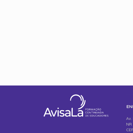
EN
Av.
NR 
CEP