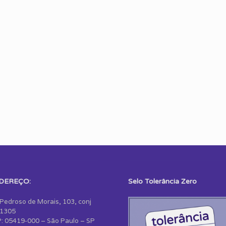
DEREÇO:
Selo Tolerância Zero
 Pedroso de Morais, 103, conj
1305
: 05419-000 – São Paulo – SP