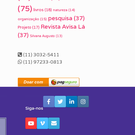
(75)
livros
(18)
natureza
(14)
pesquisa
(37)
organização
(15)
Revista Avisa Lá
Projeto
(17)
(37)
Silvana Augusto
(13)
(11) 3032-5411
(11) 97233-0813
Siga-nos