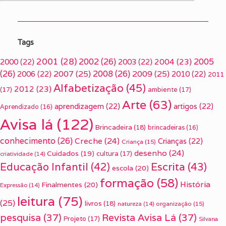
Tags
2001
(28)
2002
(26)
2005
2000
(22)
2003
(22)
2004
(23)
(26)
2007
(25)
2008
(26)
2009
(25)
2006
(22)
2010
(22)
2011
Alfabetização
(45)
2012
(23)
(17)
ambiente
(17)
Arte
(63)
aprendizagem
(22)
artigos
(22)
Aprendizado
(16)
Avisa lá
(122)
Brincadeira
(18)
brincadeiras
(16)
conhecimento
(26)
Creche
(24)
Crianças
(22)
Criança
(15)
desenho
(24)
Cuidados
(19)
cultura
(17)
criatividade
(14)
Escrita
(43)
Educação Infantil
(42)
escola
(20)
formação
(58)
História
Finalmentes
(20)
Expressão
(14)
leitura
(75)
(25)
livros
(18)
organização
(15)
natureza
(14)
pesquisa
(37)
Revista Avisa Lá
(37)
Projeto
(17)
Silvana