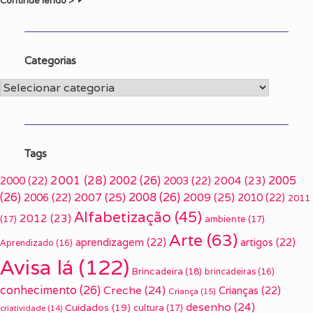
Continue lendo >
Categorias
Categorias
Tags
2001
(28)
2002
(26)
2005
2000
(22)
2003
(22)
2004
(23)
(26)
2007
(25)
2008
(26)
2009
(25)
2006
(22)
2010
(22)
2011
Alfabetização
(45)
2012
(23)
(17)
ambiente
(17)
Arte
(63)
aprendizagem
(22)
artigos
(22)
Aprendizado
(16)
Avisa lá
(122)
Brincadeira
(18)
brincadeiras
(16)
conhecimento
(26)
Creche
(24)
Crianças
(22)
Criança
(15)
desenho
(24)
Cuidados
(19)
cultura
(17)
criatividade
(14)