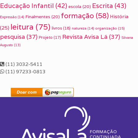
Escrita
(43)
Educação Infantil
(42)
escola
(20)
formação
(58)
História
Finalmentes
(20)
Expressão
(14)
leitura
(75)
(25)
livros
(18)
organização
(15)
natureza
(14)
pesquisa
(37)
Revista Avisa Lá
(37)
Projeto
(17)
Silvana
Augusto
(13)
(11) 3032-5411
(11) 97233-0813