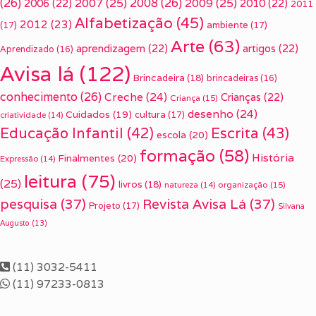
(26)
2007
(25)
2008
(26)
2009
(25)
2006
(22)
2010
(22)
2011
Alfabetização
(45)
2012
(23)
(17)
ambiente
(17)
Arte
(63)
aprendizagem
(22)
artigos
(22)
Aprendizado
(16)
Avisa lá
(122)
Brincadeira
(18)
brincadeiras
(16)
conhecimento
(26)
Creche
(24)
Crianças
(22)
Criança
(15)
desenho
(24)
Cuidados
(19)
cultura
(17)
criatividade
(14)
Escrita
(43)
Educação Infantil
(42)
escola
(20)
formação
(58)
História
Finalmentes
(20)
Expressão
(14)
leitura
(75)
(25)
livros
(18)
organização
(15)
natureza
(14)
pesquisa
(37)
Revista Avisa Lá
(37)
Projeto
(17)
Silvana
Augusto
(13)
(11) 3032-5411
(11) 97233-0813