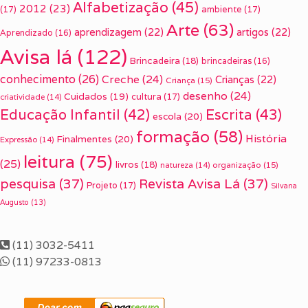
Alfabetização
(45)
2012
(23)
(17)
ambiente
(17)
Arte
(63)
aprendizagem
(22)
artigos
(22)
Aprendizado
(16)
Avisa lá
(122)
Brincadeira
(18)
brincadeiras
(16)
conhecimento
(26)
Creche
(24)
Crianças
(22)
Criança
(15)
desenho
(24)
Cuidados
(19)
cultura
(17)
criatividade
(14)
Escrita
(43)
Educação Infantil
(42)
escola
(20)
formação
(58)
História
Finalmentes
(20)
Expressão
(14)
leitura
(75)
(25)
livros
(18)
organização
(15)
natureza
(14)
pesquisa
(37)
Revista Avisa Lá
(37)
Projeto
(17)
Silvana
Augusto
(13)
(11) 3032-5411
(11) 97233-0813