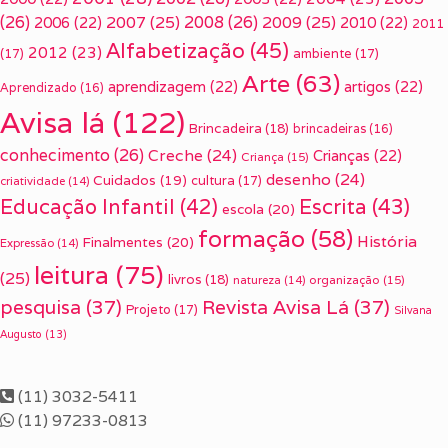
(26)
2007
(25)
2008
(26)
2009
(25)
2006
(22)
2010
(22)
2011
Alfabetização
(45)
2012
(23)
(17)
ambiente
(17)
Arte
(63)
aprendizagem
(22)
artigos
(22)
Aprendizado
(16)
Avisa lá
(122)
Brincadeira
(18)
brincadeiras
(16)
conhecimento
(26)
Creche
(24)
Crianças
(22)
Criança
(15)
desenho
(24)
Cuidados
(19)
cultura
(17)
criatividade
(14)
Escrita
(43)
Educação Infantil
(42)
escola
(20)
formação
(58)
História
Finalmentes
(20)
Expressão
(14)
leitura
(75)
(25)
livros
(18)
organização
(15)
natureza
(14)
pesquisa
(37)
Revista Avisa Lá
(37)
Projeto
(17)
Silvana
Augusto
(13)
(11) 3032-5411
(11) 97233-0813