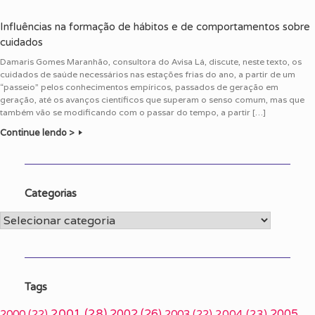
Influências na formação de hábitos e de comportamentos sobre
cuidados
Damaris Gomes Maranhão, consultora do Avisa Lá, discute, neste texto, os
cuidados de saúde necessários nas estações frias do ano, a partir de um
“passeio” pelos conhecimentos empíricos, passados de geração em
geração, até os avanços científicos que superam o senso comum, mas que
também vão se modificando com o passar do tempo, a partir […]
Continue lendo >
Categorias
Categorias
Tags
2001
(28)
2002
(26)
2005
2000
(22)
2003
(22)
2004
(23)