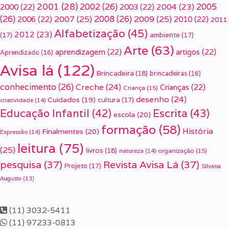
2001
(28)
2002
(26)
2005
2000
(22)
2003
(22)
2004
(23)
(26)
2007
(25)
2008
(26)
2009
(25)
2006
(22)
2010
(22)
2011
Alfabetização
(45)
2012
(23)
(17)
ambiente
(17)
Arte
(63)
aprendizagem
(22)
artigos
(22)
Aprendizado
(16)
Avisa lá
(122)
Brincadeira
(18)
brincadeiras
(16)
conhecimento
(26)
Creche
(24)
Crianças
(22)
Criança
(15)
desenho
(24)
Cuidados
(19)
cultura
(17)
criatividade
(14)
Escrita
(43)
Educação Infantil
(42)
escola
(20)
formação
(58)
História
Finalmentes
(20)
Expressão
(14)
leitura
(75)
(25)
livros
(18)
organização
(15)
natureza
(14)
pesquisa
(37)
Revista Avisa Lá
(37)
Projeto
(17)
Silvana
Augusto
(13)
(11) 3032-5411
(11) 97233-0813