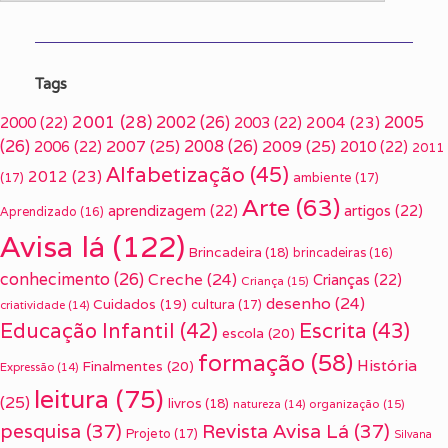
Tags
2001
(28)
2002
(26)
2005
2000
(22)
2003
(22)
2004
(23)
(26)
2007
(25)
2008
(26)
2009
(25)
2006
(22)
2010
(22)
2011
Alfabetização
(45)
2012
(23)
(17)
ambiente
(17)
Arte
(63)
aprendizagem
(22)
artigos
(22)
Aprendizado
(16)
Avisa lá
(122)
Brincadeira
(18)
brincadeiras
(16)
conhecimento
(26)
Creche
(24)
Crianças
(22)
Criança
(15)
desenho
(24)
Cuidados
(19)
cultura
(17)
criatividade
(14)
Escrita
(43)
Educação Infantil
(42)
escola
(20)
formação
(58)
História
Finalmentes
(20)
Expressão
(14)
leitura
(75)
(25)
livros
(18)
organização
(15)
natureza
(14)
pesquisa
(37)
Revista Avisa Lá
(37)
Projeto
(17)
Silvana