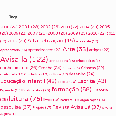
Tags
2001
(28)
2002
(26)
2005
2000
(22)
2003
(22)
2004
(23)
(26)
2007
(25)
2008
(26)
2009
(25)
2006
(22)
2010
(22)
2011
Alfabetização
(45)
2012
(23)
(17)
ambiente
(17)
Arte
(63)
aprendizagem
(22)
artigos
(22)
Aprendizado
(16)
Avisa lá
(122)
Brincadeira
(18)
brincadeiras
(16)
conhecimento
(26)
Creche
(24)
Crianças
(22)
Criança
(15)
desenho
(24)
Cuidados
(19)
cultura
(17)
criatividade
(14)
Escrita
(43)
Educação Infantil
(42)
escola
(20)
formação
(58)
História
Finalmentes
(20)
Expressão
(14)
leitura
(75)
(25)
livros
(18)
organização
(15)
natureza
(14)
pesquisa
(37)
Revista Avisa Lá
(37)
Projeto
(17)
Silvana
Augusto
(13)