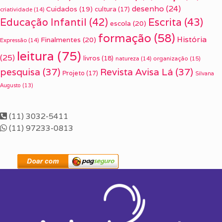
desenho
(24)
Cuidados
(19)
cultura
(17)
criatividade
(14)
Escrita
(43)
Educação Infantil
(42)
escola
(20)
formação
(58)
História
Finalmentes
(20)
Expressão
(14)
leitura
(75)
(25)
livros
(18)
organização
(15)
natureza
(14)
pesquisa
(37)
Revista Avisa Lá
(37)
Projeto
(17)
Silvana
Augusto
(13)
(11) 3032-5411
(11) 97233-0813