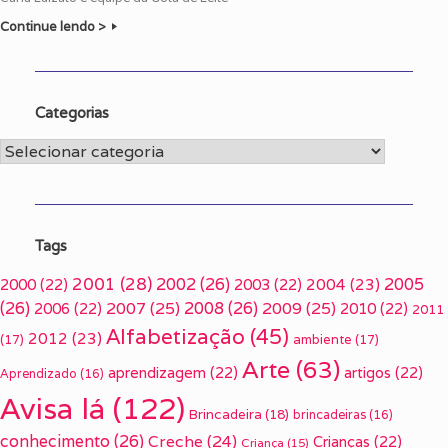
Continue lendo >
Categorias
Categorias
Tags
2001
(28)
2002
(26)
2005
2000
(22)
2003
(22)
2004
(23)
(26)
2007
(25)
2008
(26)
2009
(25)
2006
(22)
2010
(22)
2011
Alfabetização
(45)
2012
(23)
(17)
ambiente
(17)
Arte
(63)
aprendizagem
(22)
artigos
(22)
Aprendizado
(16)
Avisa lá
(122)
Brincadeira
(18)
brincadeiras
(16)
conhecimento
(26)
Creche
(24)
Crianças
(22)
Criança
(15)