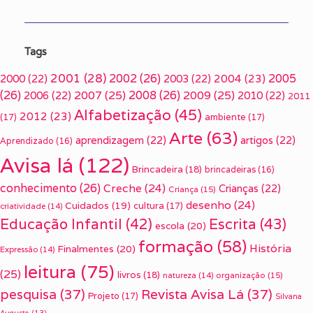
Tags
2001
(28)
2002
(26)
2005
2000
(22)
2003
(22)
2004
(23)
(26)
2007
(25)
2008
(26)
2009
(25)
2006
(22)
2010
(22)
2011
Alfabetização
(45)
2012
(23)
(17)
ambiente
(17)
Arte
(63)
aprendizagem
(22)
artigos
(22)
Aprendizado
(16)
Avisa lá
(122)
Brincadeira
(18)
brincadeiras
(16)
conhecimento
(26)
Creche
(24)
Crianças
(22)
Criança
(15)
desenho
(24)
Cuidados
(19)
cultura
(17)
criatividade
(14)
Escrita
(43)
Educação Infantil
(42)
escola
(20)
formação
(58)
História
Finalmentes
(20)
Expressão
(14)
leitura
(75)
(25)
livros
(18)
organização
(15)
natureza
(14)
pesquisa
(37)
Revista Avisa Lá
(37)
Projeto
(17)
Silvana