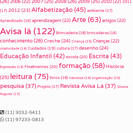
(26)
2007
(25)
2008
(26)
2009
(25)
2006
(22)
2010
(22)
2011
Alfabetização
(45)
2012
(23)
(17)
ambiente
(17)
Arte
(63)
aprendizagem
(22)
artigos
(22)
Aprendizado
(16)
Avisa lá
(122)
Brincadeira
(18)
brincadeiras
(16)
conhecimento
(26)
Creche
(24)
Crianças
(22)
Criança
(15)
desenho
(24)
Cuidados
(19)
cultura
(17)
criatividade
(14)
Escrita
(43)
Educação Infantil
(42)
escola
(20)
formação
(58)
História
Finalmentes
(20)
Expressão
(14)
leitura
(75)
(25)
livros
(18)
organização
(15)
natureza
(14)
pesquisa
(37)
Revista Avisa Lá
(37)
Projeto
(17)
Silvana
Augusto
(13)
(11) 3032-5411
(11) 97233-0813