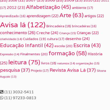
(26)
2007
(25)
2008
(26)
2009
(25)
2006
(22)
2010
(22)
2011
Alfabetização
(45)
2012
(23)
(17)
ambiente
(17)
Arte
(63)
aprendizagem
(22)
artigos
(22)
Aprendizado
(16)
Avisa lá
(122)
Brincadeira
(18)
brincadeiras
(16)
conhecimento
(26)
Creche
(24)
Crianças
(22)
Criança
(15)
desenho
(24)
Cuidados
(19)
cultura
(17)
criatividade
(14)
Escrita
(43)
Educação Infantil
(42)
escola
(20)
formação
(58)
História
Finalmentes
(20)
Expressão
(14)
leitura
(75)
(25)
livros
(18)
organização
(15)
natureza
(14)
pesquisa
(37)
Revista Avisa Lá
(37)
Projeto
(17)
Silvana
Augusto
(13)
(11) 3032-5411
(11) 97233-0813