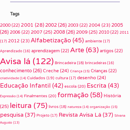
Tags
2001
(28)
2002
(26)
2005
2000
(22)
2003
(22)
2004
(23)
(26)
2007
(25)
2008
(26)
2009
(25)
2006
(22)
2010
(22)
2011
Alfabetização
(45)
2012
(23)
(17)
ambiente
(17)
Arte
(63)
aprendizagem
(22)
artigos
(22)
Aprendizado
(16)
Avisa lá
(122)
Brincadeira
(18)
brincadeiras
(16)
conhecimento
(26)
Creche
(24)
Crianças
(22)
Criança
(15)
desenho
(24)
Cuidados
(19)
cultura
(17)
criatividade
(14)
Escrita
(43)
Educação Infantil
(42)
escola
(20)
formação
(58)
História
Finalmentes
(20)
Expressão
(14)
leitura
(75)
(25)
livros
(18)
organização
(15)
natureza
(14)
pesquisa
(37)
Revista Avisa Lá
(37)
Projeto
(17)
Silvana
Augusto
(13)