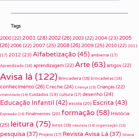
Tags
2001
(28)
2002
(26)
2005
2000
(22)
2003
(22)
2004
(23)
(26)
2007
(25)
2008
(26)
2009
(25)
2006
(22)
2010
(22)
2011
Alfabetização
(45)
2012
(23)
(17)
ambiente
(17)
Arte
(63)
aprendizagem
(22)
artigos
(22)
Aprendizado
(16)
Avisa lá
(122)
Brincadeira
(18)
brincadeiras
(16)
conhecimento
(26)
Creche
(24)
Crianças
(22)
Criança
(15)
desenho
(24)
Cuidados
(19)
cultura
(17)
criatividade
(14)
Escrita
(43)
Educação Infantil
(42)
escola
(20)
formação
(58)
História
Finalmentes
(20)
Expressão
(14)
leitura
(75)
(25)
livros
(18)
organização
(15)
natureza
(14)
pesquisa
(37)
Revista Avisa Lá
(37)
Projeto
(17)
Silvana