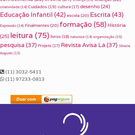
desenho
(24)
Cuidados
(19)
cultura
(17)
criatividade
(14)
Escrita
(43)
Educação Infantil
(42)
escola
(20)
formação
(58)
História
Finalmentes
(20)
Expressão
(14)
leitura
(75)
(25)
livros
(18)
organização
(15)
natureza
(14)
pesquisa
(37)
Revista Avisa Lá
(37)
Projeto
(17)
Silvana
Augusto
(13)
(11) 3032-5411
(11) 97233-0813