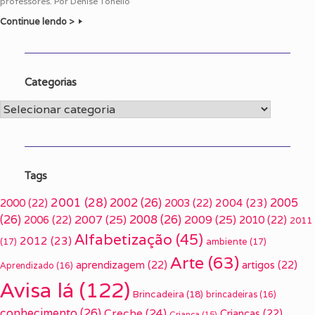
professores. Por Denise Tonello
Continue lendo >
Categorias
Categorias
Tags
2001
(28)
2002
(26)
2005
2000
(22)
2003
(22)
2004
(23)
(26)
2007
(25)
2008
(26)
2009
(25)
2006
(22)
2010
(22)
2011
Alfabetização
(45)
2012
(23)
(17)
ambiente
(17)
Arte
(63)
aprendizagem
(22)
artigos
(22)
Aprendizado
(16)
Avisa lá
(122)
Brincadeira
(18)
brincadeiras
(16)
conhecimento
(26)
Creche
(24)
Crianças
(22)
Criança
(15)