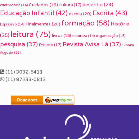
desenho
(24)
Cuidados
(19)
cultura
(17)
criatividade
(14)
Escrita
(43)
Educação Infantil
(42)
escola
(20)
formação
(58)
História
Finalmentes
(20)
Expressão
(14)
leitura
(75)
(25)
livros
(18)
organização
(15)
natureza
(14)
pesquisa
(37)
Revista Avisa Lá
(37)
Projeto
(17)
Silvana
Augusto
(13)
(11) 3032-5411
(11) 97233-0813