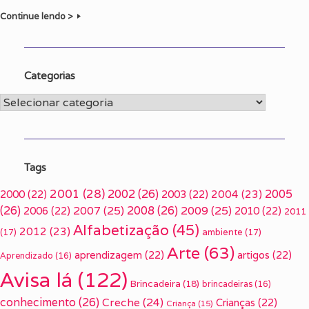
Continue lendo >
Categorias
Categorias
Tags
2001
(28)
2002
(26)
2005
2000
(22)
2003
(22)
2004
(23)
(26)
2007
(25)
2008
(26)
2009
(25)
2006
(22)
2010
(22)
2011
Alfabetização
(45)
2012
(23)
(17)
ambiente
(17)
Arte
(63)
aprendizagem
(22)
artigos
(22)
Aprendizado
(16)
Avisa lá
(122)
Brincadeira
(18)
brincadeiras
(16)
conhecimento
(26)
Creche
(24)
Crianças
(22)
Criança
(15)