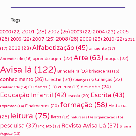
Tags
2001
(28)
2002
(26)
2005
2000
(22)
2003
(22)
2004
(23)
(26)
2007
(25)
2008
(26)
2009
(25)
2006
(22)
2010
(22)
2011
Alfabetização
(45)
2012
(23)
(17)
ambiente
(17)
Arte
(63)
aprendizagem
(22)
artigos
(22)
Aprendizado
(16)
Avisa lá
(122)
Brincadeira
(18)
brincadeiras
(16)
conhecimento
(26)
Creche
(24)
Crianças
(22)
Criança
(15)
desenho
(24)
Cuidados
(19)
cultura
(17)
criatividade
(14)
Escrita
(43)
Educação Infantil
(42)
escola
(20)
formação
(58)
História
Finalmentes
(20)
Expressão
(14)
leitura
(75)
(25)
livros
(18)
organização
(15)
natureza
(14)
pesquisa
(37)
Revista Avisa Lá
(37)
Projeto
(17)
Silvana
Augusto
(13)