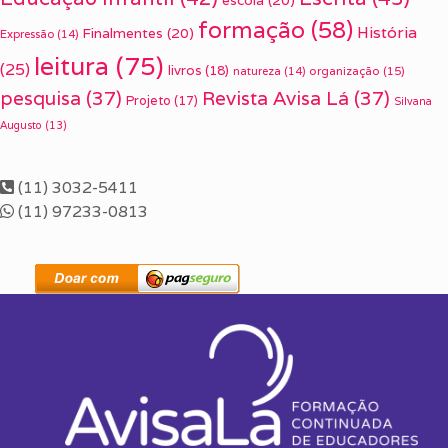
escola
(20)
formação
(58)
História
Finalmentes
(20)
Expressão
(14)
leitura
(75)
(25)
livros
(18)
organização
(15)
natureza
(14)
pesquisa
(37)
Revista Avisa Lá
(37)
Projeto
(17)
Silvana
Augusto
(13)
(11) 3032-5411
(11) 97233-0813