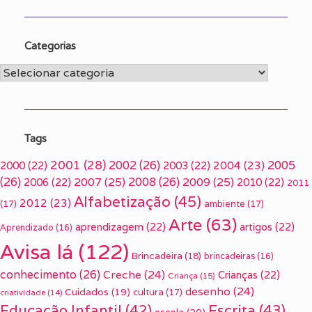
Categorias
Categorias
Tags
2001
(28)
2002
(26)
2005
2000
(22)
2003
(22)
2004
(23)
(26)
2007
(25)
2008
(26)
2009
(25)
2006
(22)
2010
(22)
2011
Alfabetização
(45)
2012
(23)
(17)
ambiente
(17)
Arte
(63)
aprendizagem
(22)
artigos
(22)
Aprendizado
(16)
Avisa lá
(122)
Brincadeira
(18)
brincadeiras
(16)
conhecimento
(26)
Creche
(24)
Crianças
(22)
Criança
(15)
desenho
(24)
Cuidados
(19)
cultura
(17)
criatividade
(14)
Escrita
(43)
Educação Infantil
(42)