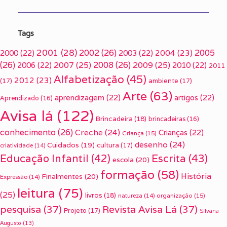
Tags
2001
(28)
2002
(26)
2005
2000
(22)
2003
(22)
2004
(23)
(26)
2007
(25)
2008
(26)
2009
(25)
2006
(22)
2010
(22)
2011
Alfabetização
(45)
2012
(23)
(17)
ambiente
(17)
Arte
(63)
aprendizagem
(22)
artigos
(22)
Aprendizado
(16)
Avisa lá
(122)
Brincadeira
(18)
brincadeiras
(16)
conhecimento
(26)
Creche
(24)
Crianças
(22)
Criança
(15)
desenho
(24)
Cuidados
(19)
cultura
(17)
criatividade
(14)
Escrita
(43)
Educação Infantil
(42)
escola
(20)
formação
(58)
História
Finalmentes
(20)
Expressão
(14)
leitura
(75)
(25)
livros
(18)
organização
(15)
natureza
(14)
pesquisa
(37)
Revista Avisa Lá
(37)
Projeto
(17)
Silvana
Augusto
(13)