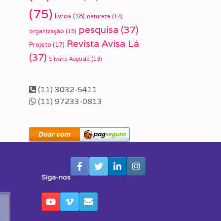
(75)
livros
(18)
natureza
(14)
pesquisa
(37)
organização
(15)
Revista Avisa Lá
Projeto
(17)
(37)
Silvana Augusto
(13)
(11) 3032-5411
(11) 97233-0813
Siga-nos