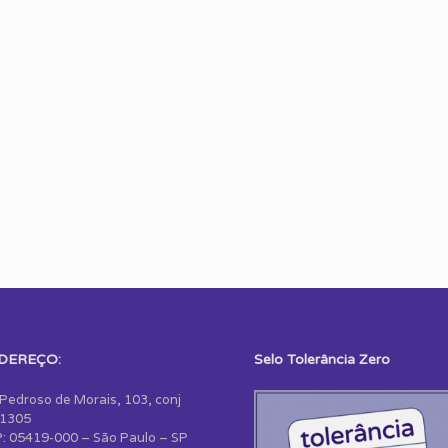
DEREÇO:
Selo Tolerância Zero
 Pedroso de Morais, 103, conj
1305
: 05419-000 – São Paulo – SP