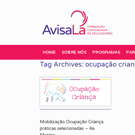
Skip
to
content
HOME
SOBRE NÓS
PROGRAMAS
PAR
Tag Archives:
ocupação cria
Mobilização Ocupação Criança:
práticas selecionadas – 4a.