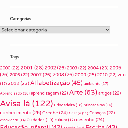
Categorias
Categorias
Tags
2001
(28)
2002
(26)
2005
2000
(22)
2003
(22)
2004
(23)
(26)
2007
(25)
2008
(26)
2009
(25)
2006
(22)
2010
(22)
2011
Alfabetização
(45)
2012
(23)
(17)
ambiente
(17)
Arte
(63)
aprendizagem
(22)
artigos
(22)
Aprendizado
(16)
Avisa lá
(122)
Brincadeira
(18)
brincadeiras
(16)
conhecimento
(26)
Creche
(24)
Crianças
(22)
Criança
(15)
desenho
(24)
Cuidados
(19)
cultura
(17)
criatividade
(14)
Escrita
(43)
Educação Infantil
(42)
escola
(20)