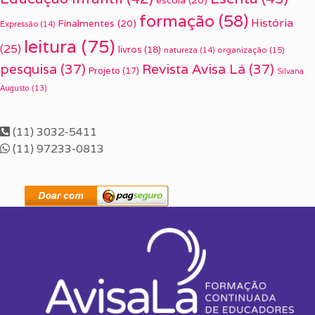
formação
(58)
História
Finalmentes
(20)
Expressão
(14)
leitura
(75)
(25)
livros
(18)
organização
(15)
natureza
(14)
pesquisa
(37)
Revista Avisa Lá
(37)
Projeto
(17)
Silvana
Augusto
(13)
(11) 3032-5411
(11) 97233-0813