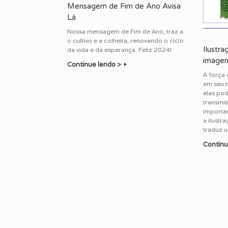
Mensagem de Fim de Ano Avisa
Lá
Nossa mensagem de Fim de Ano, traz a
o cultivo e a colheita, renovando o ciclo
Ilustra
da vida e da esperança. Feliz 2024!
image
Continue lendo >
A força 
em seu t
elas po
transmit
importan
a ilustr
traduz u
Continu