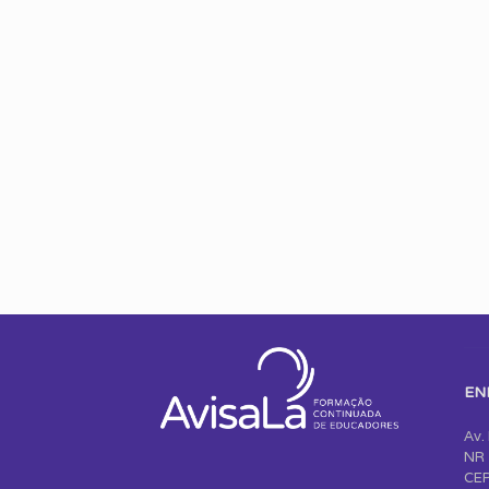
EN
Av.
NR 
CEP