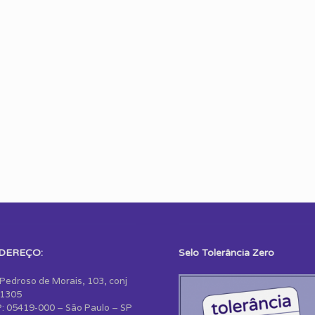
DEREÇO:
Selo Tolerância Zero
 Pedroso de Morais, 103, conj
1305
: 05419-000 – São Paulo – SP