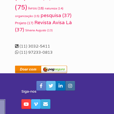
(75)
livros
(18)
natureza
(14)
pesquisa
(37)
organização
(15)
Revista Avisa Lá
Projeto
(17)
(37)
Silvana Augusto
(13)
(11) 3032-5411
(11) 97233-0813
Siga-nos