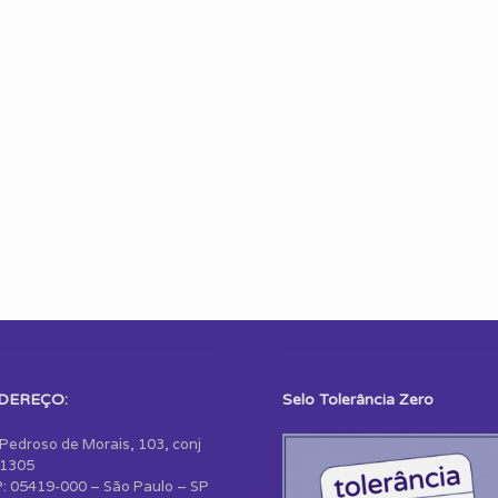
DEREÇO:
Selo Tolerância Zero
 Pedroso de Morais, 103, conj
1305
: 05419-000 – São Paulo – SP