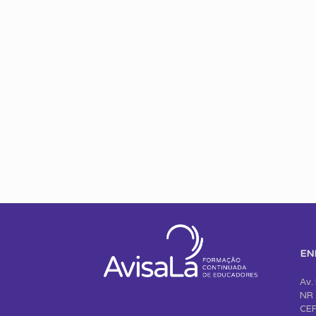
EN
Av.
NR 
CEP