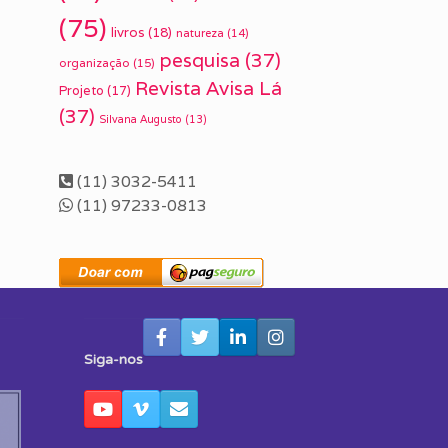
(75)
livros
(18)
natureza
(14)
pesquisa
(37)
organização
(15)
Revista Avisa Lá
Projeto
(17)
(37)
Silvana Augusto
(13)
(11) 3032-5411
(11) 97233-0813
Siga-nos