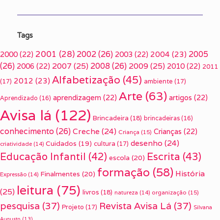
Tags
2001
(28)
2002
(26)
2005
2000
(22)
2003
(22)
2004
(23)
(26)
2007
(25)
2008
(26)
2009
(25)
2006
(22)
2010
(22)
2011
Alfabetização
(45)
2012
(23)
(17)
ambiente
(17)
Arte
(63)
aprendizagem
(22)
artigos
(22)
Aprendizado
(16)
Avisa lá
(122)
Brincadeira
(18)
brincadeiras
(16)
conhecimento
(26)
Creche
(24)
Crianças
(22)
Criança
(15)
desenho
(24)
Cuidados
(19)
cultura
(17)
criatividade
(14)
Escrita
(43)
Educação Infantil
(42)
escola
(20)
formação
(58)
História
Finalmentes
(20)
Expressão
(14)
leitura
(75)
(25)
livros
(18)
organização
(15)
natureza
(14)
pesquisa
(37)
Revista Avisa Lá
(37)
Projeto
(17)
Silvana
Augusto
(13)