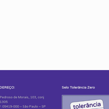
DEREÇO:
Selo Tolerância Zero
 Pedroso de Morais, 103, conj
1305
: 05419-000 – São Paulo – SP