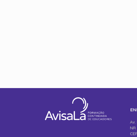
EN
Av.
NR 
CEP