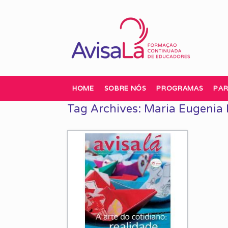
Skip
to
content
HOME
SOBRE NÓS
PROGRAMAS
PAR
Tag Archives:
Maria Eugenia 