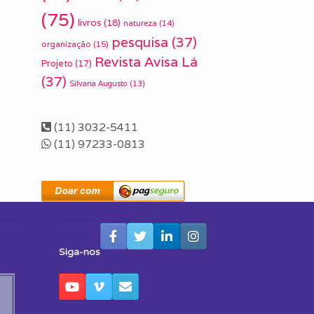
(75)
livros
(18)
natureza
(14)
pesquisa
(37)
organização
(15)
Revista Avisa Lá
Projeto
(17)
(37)
Silvana Augusto
(13)
(11) 3032-5411
(11) 97233-0813
Siga-nos