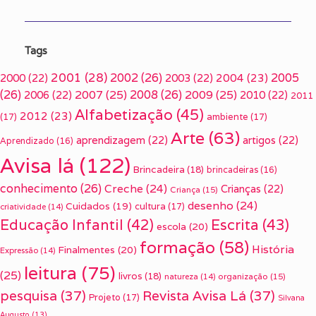
Tags
2001
(28)
2002
(26)
2005
2000
(22)
2003
(22)
2004
(23)
(26)
2007
(25)
2008
(26)
2009
(25)
2006
(22)
2010
(22)
2011
Alfabetização
(45)
2012
(23)
(17)
ambiente
(17)
Arte
(63)
aprendizagem
(22)
artigos
(22)
Aprendizado
(16)
Avisa lá
(122)
Brincadeira
(18)
brincadeiras
(16)
conhecimento
(26)
Creche
(24)
Crianças
(22)
Criança
(15)
desenho
(24)
Cuidados
(19)
cultura
(17)
criatividade
(14)
Escrita
(43)
Educação Infantil
(42)
escola
(20)
formação
(58)
História
Finalmentes
(20)
Expressão
(14)
leitura
(75)
(25)
livros
(18)
organização
(15)
natureza
(14)
pesquisa
(37)
Revista Avisa Lá
(37)
Projeto
(17)
Silvana
Augusto
(13)