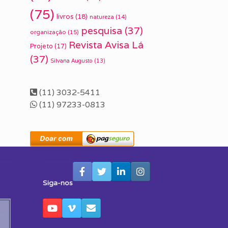
(75)
livros
(18)
natureza
(14)
pesquisa
(37)
organização
(15)
Revista Avisa Lá
Projeto
(17)
(37)
Silvana Augusto
(13)
(11) 3032-5411
(11) 97233-0813
Siga-nos