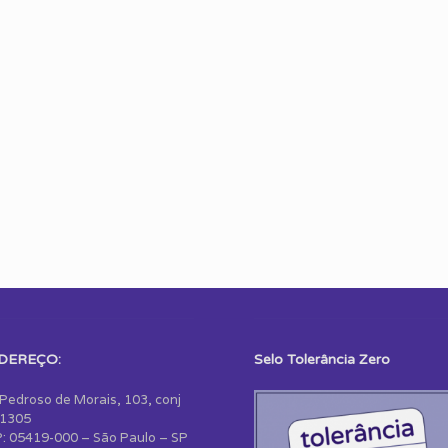
DEREÇO:
Selo Tolerância Zero
 Pedroso de Morais, 103, conj
1305
: 05419-000 – São Paulo – SP