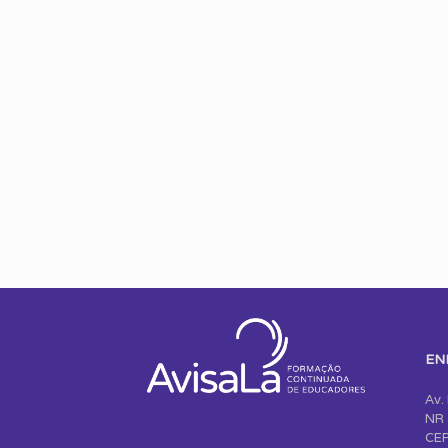
EN
Av.
NR 
CEP