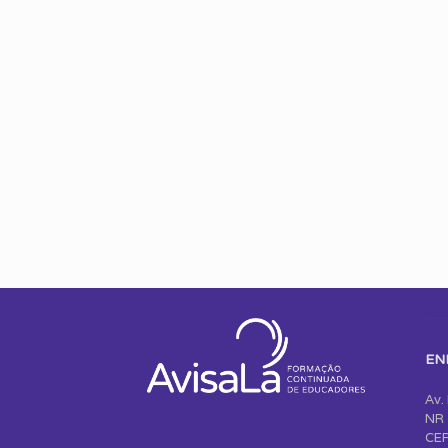
EN
Av.
NR 
CEP