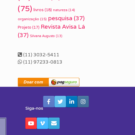
(75)
livros
(18)
natureza
(14)
pesquisa
(37)
organização
(15)
Revista Avisa Lá
Projeto
(17)
(37)
Silvana Augusto
(13)
(11) 3032-5411
(11) 97233-0813
Siga-nos