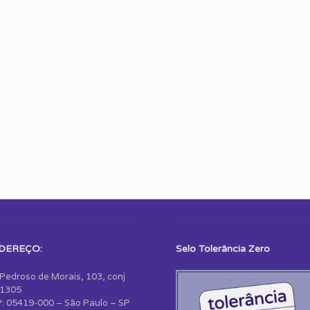
DEREÇO:
Selo Tolerância Zero
 Pedroso de Morais, 103, conj
1305
: 05419-000 – São Paulo – SP