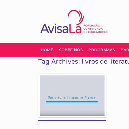
Skip
to
content
HOME
SOBRE NÓS
PROGRAMAS
PAR
Tag Archives:
livros de literat