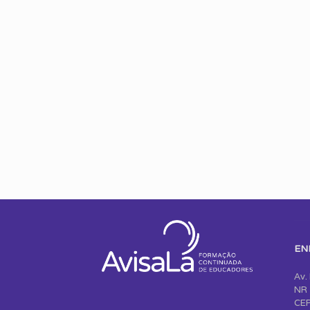
EN
Av.
NR 
CEP