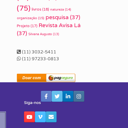
(75)
livros
(18)
natureza
(14)
pesquisa
(37)
organização
(15)
Revista Avisa Lá
Projeto
(17)
(37)
Silvana Augusto
(13)
(11) 3032-5411
(11) 97233-0813
Siga-nos