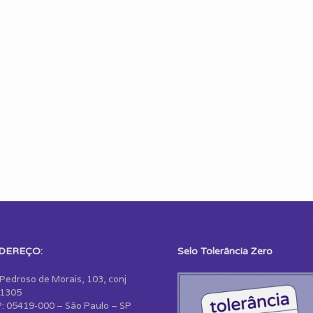
DEREÇO:
Selo Tolerância Zero
 Pedroso de Morais, 103, conj
1305
: 05419-000 – São Paulo – SP