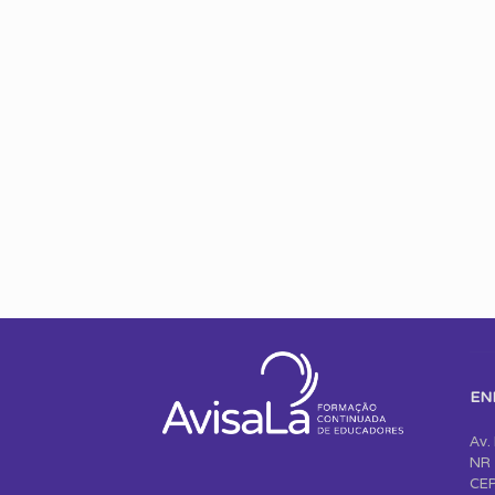
EN
Av.
NR 
CEP