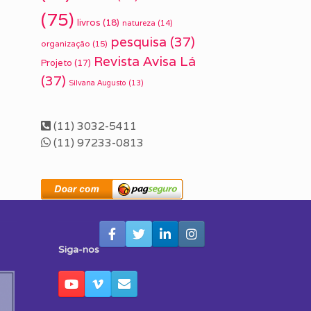
(75)
livros
(18)
natureza
(14)
pesquisa
(37)
organização
(15)
Revista Avisa Lá
Projeto
(17)
(37)
Silvana Augusto
(13)
(11) 3032-5411
(11) 97233-0813
Siga-nos