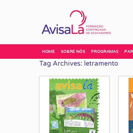
Skip
to
content
HOME
SOBRE NÓS
PROGRAMAS
PAR
Tag Archives:
letramento