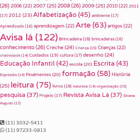
(26)
2007
(25)
2008
(26)
2009
(25)
2006
(22)
2010
(22)
2011
Alfabetização
(45)
2012
(23)
(17)
ambiente
(17)
Arte
(63)
aprendizagem
(22)
artigos
(22)
Aprendizado
(16)
Avisa lá
(122)
Brincadeira
(18)
brincadeiras
(16)
conhecimento
(26)
Creche
(24)
Crianças
(22)
Criança
(15)
desenho
(24)
Cuidados
(19)
cultura
(17)
criatividade
(14)
Escrita
(43)
Educação Infantil
(42)
escola
(20)
formação
(58)
História
Finalmentes
(20)
Expressão
(14)
leitura
(75)
(25)
livros
(18)
organização
(15)
natureza
(14)
pesquisa
(37)
Revista Avisa Lá
(37)
Projeto
(17)
Silvana
Augusto
(13)
(11) 3032-5411
(11) 97233-0813