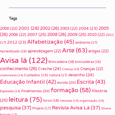
Tags
2001
(28)
2002
(26)
2005
2000
(22)
2003
(22)
2004
(23)
(26)
2007
(25)
2008
(26)
2009
(25)
2006
(22)
2010
(22)
2011
Alfabetização
(45)
2012
(23)
(17)
ambiente
(17)
Arte
(63)
aprendizagem
(22)
artigos
(22)
Aprendizado
(16)
Avisa lá
(122)
Brincadeira
(18)
brincadeiras
(16)
conhecimento
(26)
Creche
(24)
Crianças
(22)
Criança
(15)
desenho
(24)
Cuidados
(19)
cultura
(17)
criatividade
(14)
Escrita
(43)
Educação Infantil
(42)
escola
(20)
formação
(58)
História
Finalmentes
(20)
Expressão
(14)
leitura
(75)
(25)
livros
(18)
organização
(15)
natureza
(14)
pesquisa
(37)
Revista Avisa Lá
(37)
Projeto
(17)
Silvana
Augusto
(13)