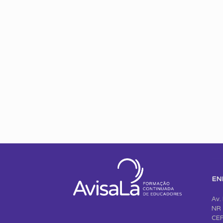
EN
Av.
NR 
CEP