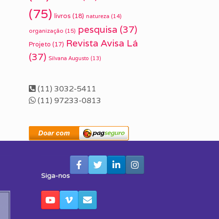
(75)
livros
(18)
natureza
(14)
pesquisa
(37)
organização
(15)
Revista Avisa Lá
Projeto
(17)
(37)
Silvana Augusto
(13)
(11) 3032-5411
(11) 97233-0813
Siga-nos