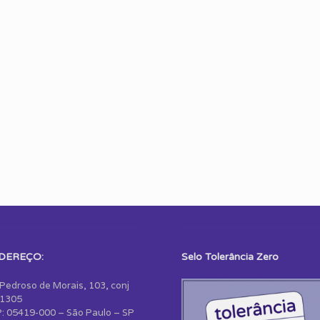
DEREÇO:
Selo Tolerância Zero
 Pedroso de Morais, 103, conj
1305
: 05419-000 – São Paulo – SP