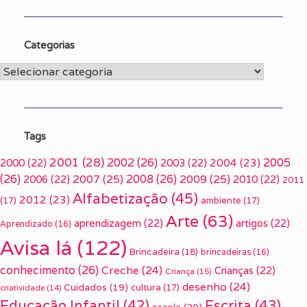
Categorias
Categorias
Tags
2001
(28)
2002
(26)
2005
2000
(22)
2003
(22)
2004
(23)
(26)
2007
(25)
2008
(26)
2009
(25)
2006
(22)
2010
(22)
2011
Alfabetização
(45)
2012
(23)
(17)
ambiente
(17)
Arte
(63)
aprendizagem
(22)
artigos
(22)
Aprendizado
(16)
Avisa lá
(122)
Brincadeira
(18)
brincadeiras
(16)
conhecimento
(26)
Creche
(24)
Crianças
(22)
Criança
(15)
desenho
(24)
Cuidados
(19)
cultura
(17)
criatividade
(14)
Escrita
(43)
Educação Infantil
(42)
escola
(20)