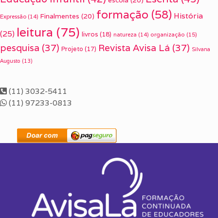
formação
(58)
História
Finalmentes
(20)
Expressão
(14)
leitura
(75)
(25)
livros
(18)
organização
(15)
natureza
(14)
pesquisa
(37)
Revista Avisa Lá
(37)
Projeto
(17)
Silvana
Augusto
(13)
(11) 3032-5411
(11) 97233-0813