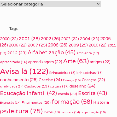
Categorias
Tags
2001
(28)
2002
(26)
2005
2000
(22)
2003
(22)
2004
(23)
(26)
2007
(25)
2008
(26)
2009
(25)
2006
(22)
2010
(22)
2011
Alfabetização
(45)
2012
(23)
(17)
ambiente
(17)
Arte
(63)
aprendizagem
(22)
artigos
(22)
Aprendizado
(16)
Avisa lá
(122)
Brincadeira
(18)
brincadeiras
(16)
conhecimento
(26)
Creche
(24)
Crianças
(22)
Criança
(15)
desenho
(24)
Cuidados
(19)
cultura
(17)
criatividade
(14)
Escrita
(43)
Educação Infantil
(42)
escola
(20)
formação
(58)
História
Finalmentes
(20)
Expressão
(14)
leitura
(75)
(25)
livros
(18)
organização
(15)
natureza
(14)