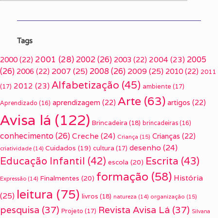
Tags
2001
(28)
2002
(26)
2005
2000
(22)
2003
(22)
2004
(23)
(26)
2007
(25)
2008
(26)
2009
(25)
2006
(22)
2010
(22)
2011
Alfabetização
(45)
2012
(23)
(17)
ambiente
(17)
Arte
(63)
aprendizagem
(22)
artigos
(22)
Aprendizado
(16)
Avisa lá
(122)
Brincadeira
(18)
brincadeiras
(16)
conhecimento
(26)
Creche
(24)
Crianças
(22)
Criança
(15)
desenho
(24)
Cuidados
(19)
cultura
(17)
criatividade
(14)
Escrita
(43)
Educação Infantil
(42)
escola
(20)
formação
(58)
História
Finalmentes
(20)
Expressão
(14)
leitura
(75)
(25)
livros
(18)
organização
(15)
natureza
(14)
pesquisa
(37)
Revista Avisa Lá
(37)
Projeto
(17)
Silvana