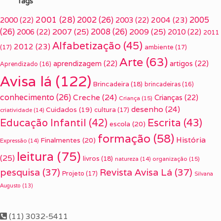
Tags
2001
(28)
2002
(26)
2005
2000
(22)
2003
(22)
2004
(23)
(26)
2007
(25)
2008
(26)
2009
(25)
2006
(22)
2010
(22)
2011
Alfabetização
(45)
2012
(23)
(17)
ambiente
(17)
Arte
(63)
aprendizagem
(22)
artigos
(22)
Aprendizado
(16)
Avisa lá
(122)
Brincadeira
(18)
brincadeiras
(16)
conhecimento
(26)
Creche
(24)
Crianças
(22)
Criança
(15)
desenho
(24)
Cuidados
(19)
cultura
(17)
criatividade
(14)
Escrita
(43)
Educação Infantil
(42)
escola
(20)
formação
(58)
História
Finalmentes
(20)
Expressão
(14)
leitura
(75)
(25)
livros
(18)
organização
(15)
natureza
(14)
pesquisa
(37)
Revista Avisa Lá
(37)
Projeto
(17)
Silvana
Augusto
(13)
(11) 3032-5411