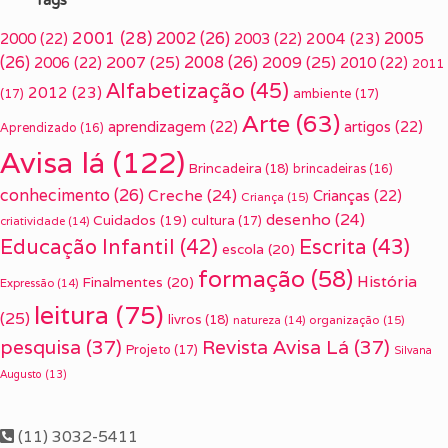
2001
(28)
2002
(26)
2005
2000
(22)
2003
(22)
2004
(23)
(26)
2007
(25)
2008
(26)
2009
(25)
2006
(22)
2010
(22)
2011
Alfabetização
(45)
2012
(23)
(17)
ambiente
(17)
Arte
(63)
aprendizagem
(22)
artigos
(22)
Aprendizado
(16)
Avisa lá
(122)
Brincadeira
(18)
brincadeiras
(16)
conhecimento
(26)
Creche
(24)
Crianças
(22)
Criança
(15)
desenho
(24)
Cuidados
(19)
cultura
(17)
criatividade
(14)
Escrita
(43)
Educação Infantil
(42)
escola
(20)
formação
(58)
História
Finalmentes
(20)
Expressão
(14)
leitura
(75)
(25)
livros
(18)
organização
(15)
natureza
(14)
pesquisa
(37)
Revista Avisa Lá
(37)
Projeto
(17)
Silvana
Augusto
(13)
(11) 3032-5411