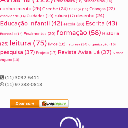
Brincadeira
(18)
brincadeiras
(16)
conhecimento
(26)
Creche
(24)
Crianças
(22)
Criança
(15)
desenho
(24)
Cuidados
(19)
cultura
(17)
criatividade
(14)
Escrita
(43)
Educação Infantil
(42)
escola
(20)
formação
(58)
História
Finalmentes
(20)
Expressão
(14)
leitura
(75)
(25)
livros
(18)
organização
(15)
natureza
(14)
pesquisa
(37)
Revista Avisa Lá
(37)
Projeto
(17)
Silvana
Augusto
(13)
(11) 3032-5411
(11) 97233-0813