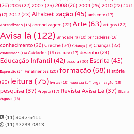
(26)
2007
(25)
2008
(26)
2009
(25)
2006
(22)
2010
(22)
2011
Alfabetização
(45)
2012
(23)
(17)
ambiente
(17)
Arte
(63)
aprendizagem
(22)
artigos
(22)
Aprendizado
(16)
Avisa lá
(122)
Brincadeira
(18)
brincadeiras
(16)
conhecimento
(26)
Creche
(24)
Crianças
(22)
Criança
(15)
desenho
(24)
Cuidados
(19)
cultura
(17)
criatividade
(14)
Escrita
(43)
Educação Infantil
(42)
escola
(20)
formação
(58)
História
Finalmentes
(20)
Expressão
(14)
leitura
(75)
(25)
livros
(18)
organização
(15)
natureza
(14)
pesquisa
(37)
Revista Avisa Lá
(37)
Projeto
(17)
Silvana
Augusto
(13)
(11) 3032-5411
(11) 97233-0813