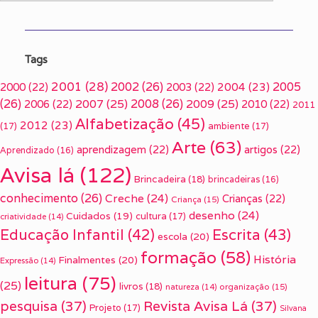
Tags
2001
(28)
2002
(26)
2005
2000
(22)
2003
(22)
2004
(23)
(26)
2007
(25)
2008
(26)
2009
(25)
2006
(22)
2010
(22)
2011
Alfabetização
(45)
2012
(23)
(17)
ambiente
(17)
Arte
(63)
aprendizagem
(22)
artigos
(22)
Aprendizado
(16)
Avisa lá
(122)
Brincadeira
(18)
brincadeiras
(16)
conhecimento
(26)
Creche
(24)
Crianças
(22)
Criança
(15)
desenho
(24)
Cuidados
(19)
cultura
(17)
criatividade
(14)
Escrita
(43)
Educação Infantil
(42)
escola
(20)
formação
(58)
História
Finalmentes
(20)
Expressão
(14)
leitura
(75)
(25)
livros
(18)
organização
(15)
natureza
(14)
pesquisa
(37)
Revista Avisa Lá
(37)
Projeto
(17)
Silvana