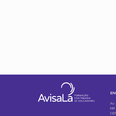
EN
Av.
NR 
CEP