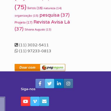
(75)
livros
(18)
natureza
(14)
pesquisa
(37)
organização
(15)
Revista Avisa Lá
Projeto
(17)
(37)
Silvana Augusto
(13)
(11) 3032-5411
(11) 97233-0813
Siga-nos