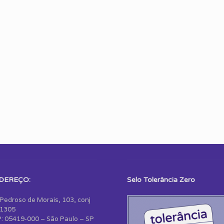
DEREÇO:
Selo Tolerância Zero
 Pedroso de Morais, 103, conj
1305
: 05419-000 – São Paulo – SP